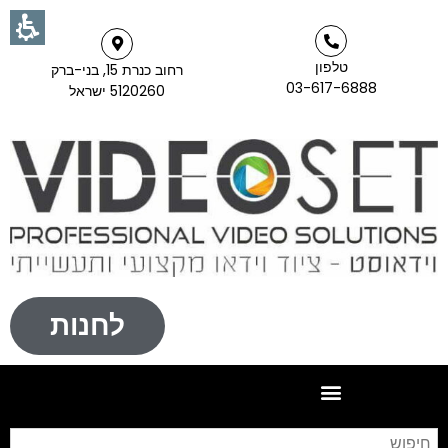
טלפון
רחוב כנרת 15, בני-ברק
03-617-6888
5120260 ישראל
לחנות
חי