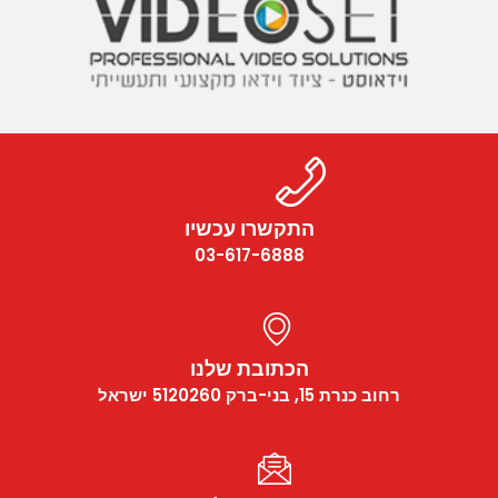
התקשרו עכשיו
03-617-6888
הכתובת שלנו
רחוב כנרת 15, בני-ברק 5120260 ישראל