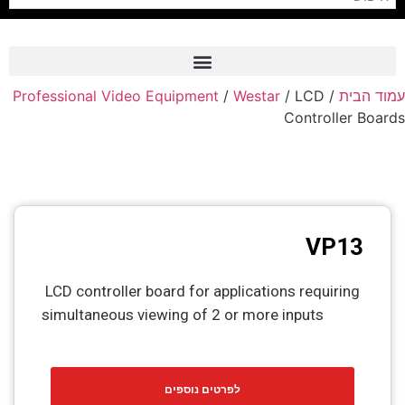
Professional Video Equipment
/
Westar
/ LCD
/
עמוד הבית
Frame Grabber
Controller Boards
Industrial Camera
Professional Monitors
PTZ Confrence Camera
VP13
C-Mount Lenss
Professional Video Equipment
LCD controller board for applications requiring
simultaneous viewing of 2 or more inputs
Visualizer
Fiber Optic
לפרטים נוספים
AV over IP