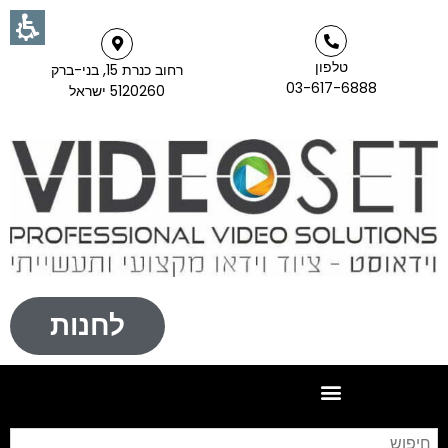
טלפון
רחוב כנרת 15, בני-ברק
03-617-6888
5120260 ישראל
לחנות
חי