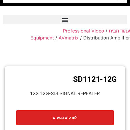
Professional Video
/
עמוד הבית
Frame Grabber
Equipment
/
AVmatrix
/ Distribution Amplifier
Industrial Camera
Professional Monitors
PTZ Confrence Camera
SD1121-12G
C-Mount Lenss
Professional Video Equipment
1×2 12G-SDI SIGNAL REPEATER
Visualizer
Fiber Optic
לפרטים נוספים
AV over IP