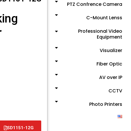
PTZ Confrence Camera
king
C-Mount Lenss
r
Professional Video
Equipment
Visualizer
Fiber Optic
AV over IP
CCTV
Photo Printers
SD1151-12G