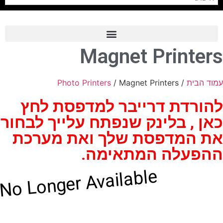
Magnet Printers
Frame Grabber
Industrial Camera
עמוד הבית
/
/ Magnet Printers
Photo Printers
Professional Monitors
להורדת דרייבר למדפסת לחץ
PTZ Confrence Camera
כאן , בלינק שנפתח עלייך לבחור
את המדפסת שלך ואת מערכת
C-Mount Lenss
ההפעלה המתאימה.
Professional Video Equipment
No Longer Available
Visualizer
Fiber Optic
AV over IP