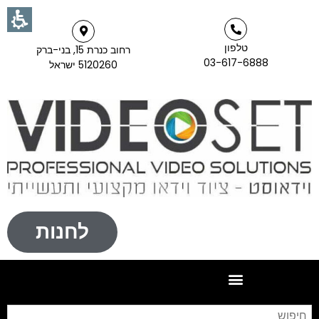
טלפון
רחוב כנרת 15, בני-ברק
03-617-6888
5120260 ישראל
לחנות
חי