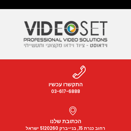
התקשרו עכשיו
03-617-6888
הכתובת שלנו
רחוב כנרת 15, בני-ברק 5120260 ישראל