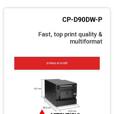
CCTV
Photo Printers
CP-D90DW-P
Fast, top print quality &
multiformat
לפרטים נוספים