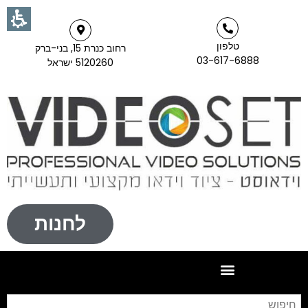
טלפון
רחוב כנרת 15, בני-ברק
03-617-6888
5120260 ישראל
לחנות
חי