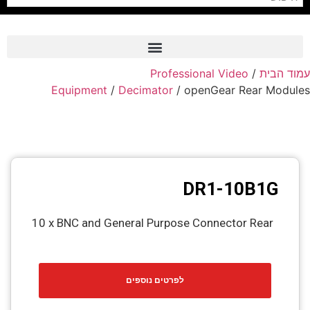
עמוד הבית
/
Professional Video
Frame Grabber
Equipment
/
Decimator
/ openGear Rear Modules
Industrial Camera
Professional Monitors
PTZ Confrence Camera
DR1-10B1G
C-Mount Lenss
Professional Video Equipment
10 x BNC and General Purpose Connector Rear
Visualizer
Fiber Optic
לפרטים נוספים
AV over IP