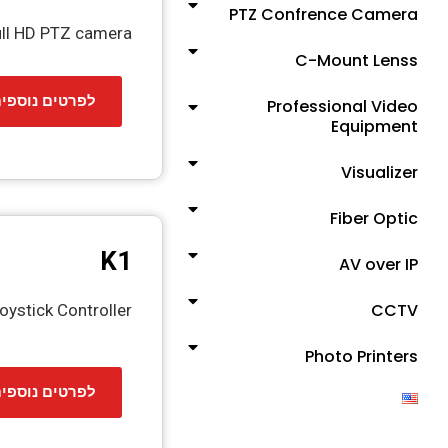
PTZ Confrence Camera
full HD PTZ camera
C-Mount Lenss
לפרטים נוספי
Professional Video
Equipment
Visualizer
Fiber Optic
K1
AV over IP
CCTV
ystick Controller
Photo Printers
לפרטים נוספי