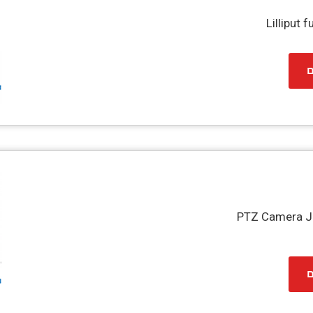
Lilliput 
ם
PTZ Camera Jo
ם