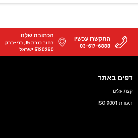
הכתובת שלנו
התקשרו עכשיו
רחוב כנרת 15, בני-ברק
03-617-6888
5120260 ישראל
דפים באתר
קצת עלינו
תעודת ISO 9001
קובץ
מסוג
PDF