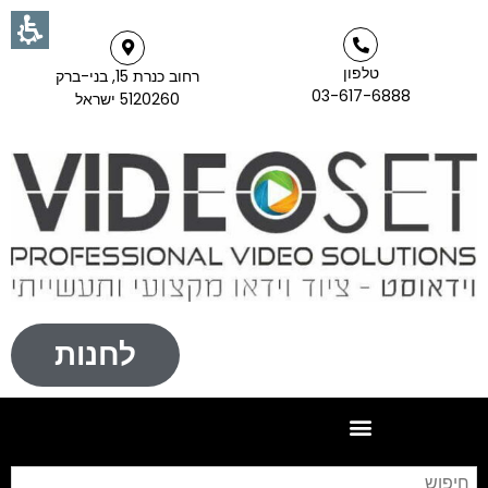
טלפון
רחוב כנרת 15, בני-ברק
03-617-6888
5120260 ישראל
לחנות
חי