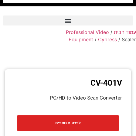
Professional Video
/
עמוד הבית
Frame Grabber
Equipment
/
Cypress
/ Scaler
Industrial Camera
Professional Monitors
PTZ Confrence Camera
CV-401V
C-Mount Lenss
Professional Video Equipment
PC/HD to Video Scan Converter
Visualizer
Fiber Optic
לפרטים נוספים
AV over IP