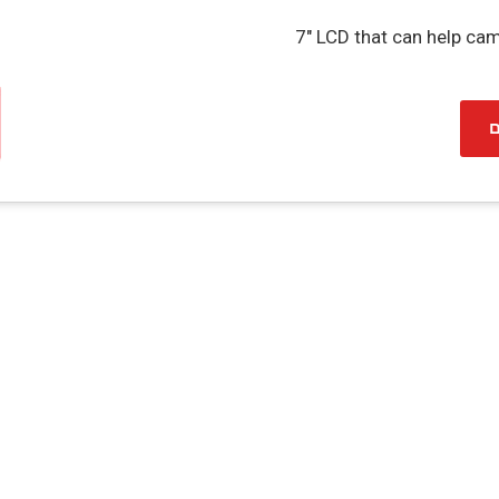
7" LCD that can help ca
ם