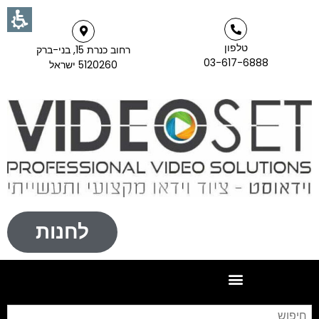
טלפון
רחוב כנרת 15, בני-ברק
03-617-6888
5120260 ישראל
לחנות
חי