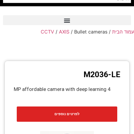
CCTV
/
AXIS
/ Bullet cameras
/
עמוד הבית
Frame Grabber
Industrial Camera
Professional Monitors
PTZ Confrence Camera
M2036-LE
C-Mount Lenss
4 MP affordable camera with deep learning
Professional Video Equipment
Visualizer
לפרטים נוספים
Fiber Optic
AV over IP