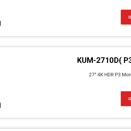
ם
KUM-2710D( P3|
27" 4K HDR P3 Mon
ם