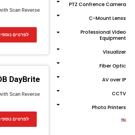
PTZ Confrence Camera
 with Scan Reverse
C-Mount Lenss
Professional Video
פרטים נוספים
Equipment
Visualizer
Fiber Optic
B DayBrite
AV over IP
CCTV
with Scan Reverse
Photo Printers
פרטים נוספים