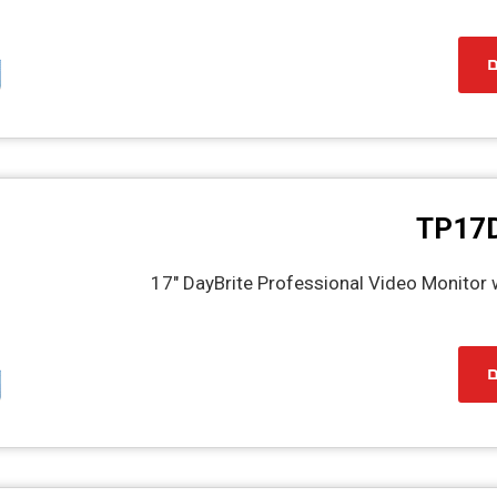
ל
TP17D
17″ DayBrite Professional Video Monitor 
ל