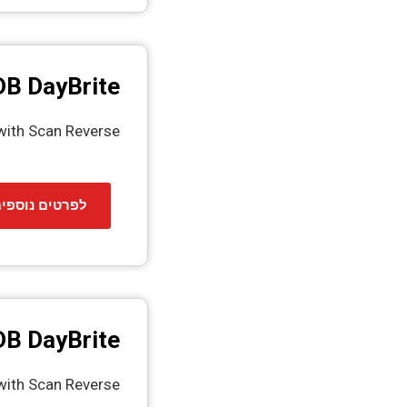
B DayBrite
with Scan Reverse
פרטים נוספים
B DayBrite
with Scan Reverse