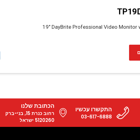
TP19D
19″ DayBrite Professional Video Monitor 
ל
הכתובת שלנו
התקשרו עכשיו
רחוב כנרת 15, בני-ברק
03-617-6888
5120260 ישראל