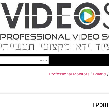
Professional Monitors
/
Boland
/
TP08D