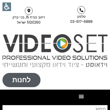
טלפון
רחוב כנרת 15, בני-ברק
03-617-6888
5120260 ישראל
לחנות
חי