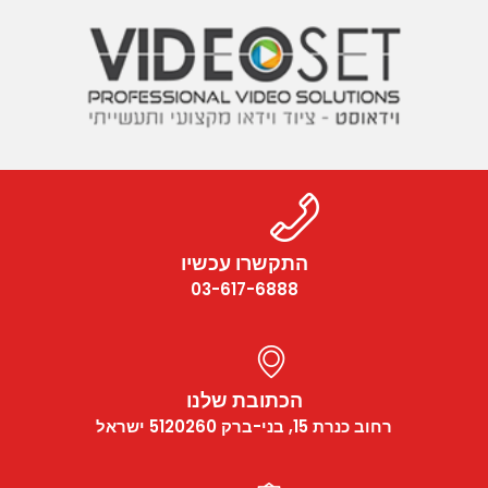
התקשרו עכשיו
03-617-6888
הכתובת שלנו
רחוב כנרת 15, בני-ברק 5120260 ישראל