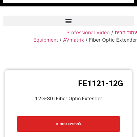
עמוד הבית
/
Professional Video
Frame Grabber
Equipment
/
AVmatrix
/ Fiber Optic Extender
Industrial Camera
Professional Monitors
PTZ Confrence Camera
FE1121-12G
C-Mount Lenss
Professional Video Equipment
12G-SDI Fiber Optic Extender
Visualizer
Fiber Optic
לפרטים נוספים
AV over IP