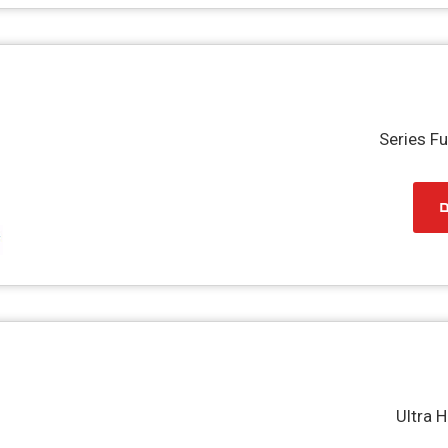
Series F
ם
Ultra 