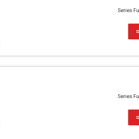
Series F
ם
Series F
ם