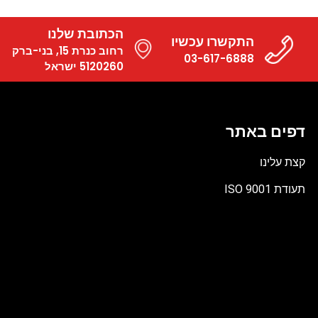
הכתובת שלנו
התקשרו עכשיו
רחוב כנרת 15, בני-ברק
03-617-6888
5120260 ישראל
דפים באתר
קצת עלינו
תעודת ISO 9001
קובץ
מסוג
PDF