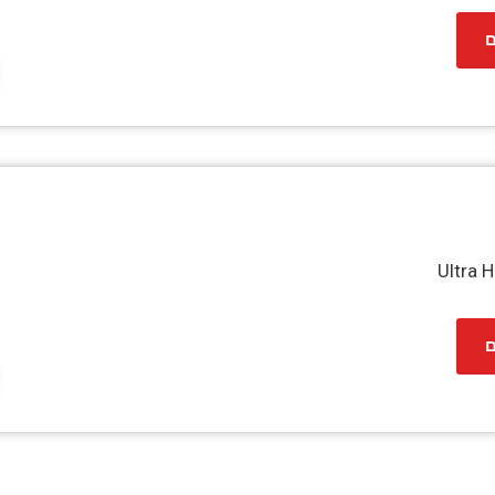
ם
Ultra 
ם