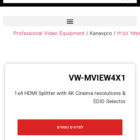
Professional Video Equipment
/ Kanexpro
/
עמוד הבית
Frame Grabber
Industrial Camera
Professional Monitors
PTZ Confrence Camera
VW-MVIEW4X1
C-Mount Lenss
1x4 HDMI Splitter with 4K Cinema resolutions &
Professional Video Equipment
EDID Selector
Visualizer
Fiber Optic
לפרטים נוספים
AV over IP