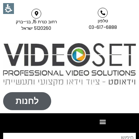
טלפון
רחוב כנרת 15, בני-ברק
03-617-6888
5120260 ישראל
לחנות
חי