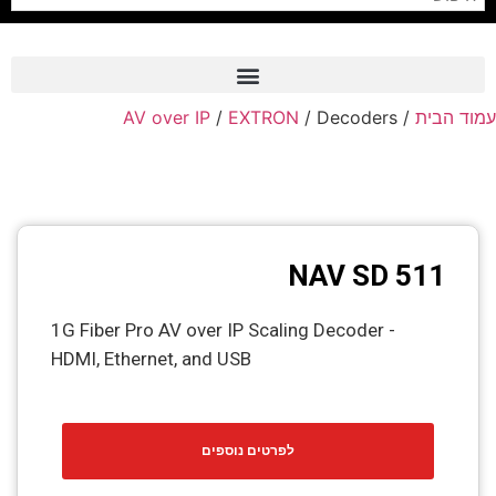
AV over IP
/
EXTRON
/ Decoders
/
עמוד הבית
Frame Grabber
Industrial Camera
Professional Monitors
PTZ Confrence Camera
NAV SD 511
C-Mount Lenss
1G Fiber Pro AV over IP Scaling Decoder -
Professional Video Equipment
HDMI, Ethernet, and USB
Visualizer
Fiber Optic
לפרטים נוספים
AV over IP