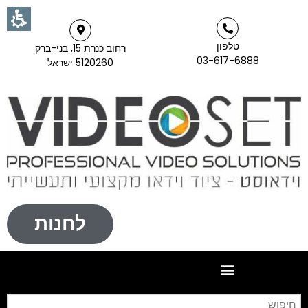
טלפון
רחוב כנרת 15, בני-ברק
03-617-6888
5120260 ישראל
לחנות
חי