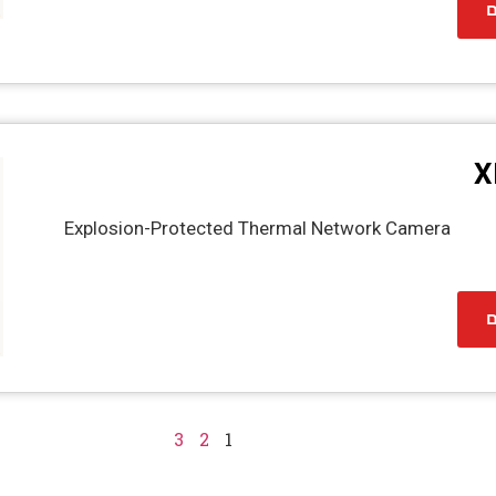
ם
X
Explosion-Protected Thermal Network Camera
ם
3
2
1