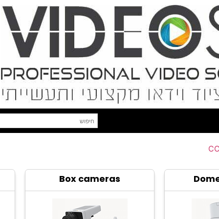
C
Box cameras
Dome