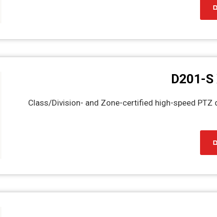
ם
D201-S
Class/Division- and Zone-certified high-speed PT
ם