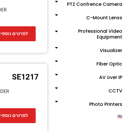
PTZ Confrence Camera
DER
C-Mount Lenss
Professional Video
לפרטים נוספי
Equipment
Visualizer
Fiber Optic
SE1217
AV over IP
CCTV
ODER
Photo Printers
לפרטים נוספי