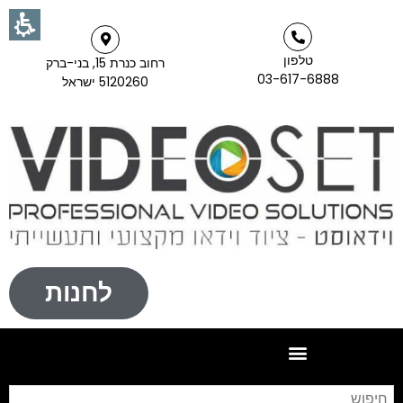
טלפון
רחוב כנרת 15, בני-ברק
03-617-6888
5120260 ישראל
לחנות
חי