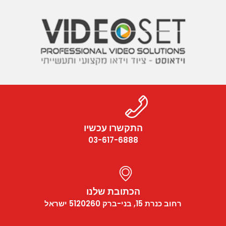
התקשרו עכשיו
03-617-6888
הכתובת שלנו
רחוב כנרת 15, בני-ברק 5120260 ישראל