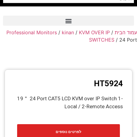
Professional Monitors
/
kinan
/
KVM OVER IP
/
עמוד הבית
Frame Grabber
SWITCHES
/ 24 Port
Industrial Camera
Professional Monitors
PTZ Confrence Camera
HT5924
C-Mount Lenss
Professional Video Equipment
19＂ 24 Port CAT5 LCD KVM over IP Switch 1-
Local / 2-Remote Access
Visualizer
Fiber Optic
לפרטים נוספים
AV over IP