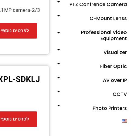
PTZ Confrence Camera
2/3-type polarised GS CMOS 5.1MP camera
C-Mount Lenss
לפרטים נוספי
Professional Video
Equipment
Visualizer
Fiber Optic
XPL-SDKLJ
AV over IP
CCTV
Photo Printers
לפרטים נוספי