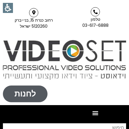
טלפון
רחוב כנרת 15, בני-ברק
03-617-6888
5120260 ישראל
לחנות
חי