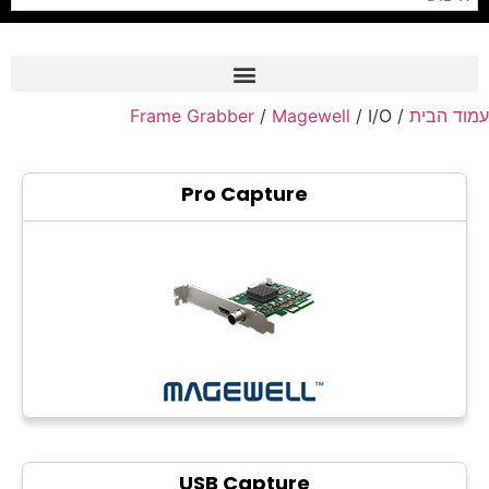
Frame Grabber
/
Magewell
/ I/O
/
עמוד הבית
Frame Grabber
Industrial Camera
Pro Capture
Professional Monitors
PTZ Confrence Camera
C-Mount Lenss
Professional Video Equipment
Visualizer
Fiber Optic
AV over IP
USB Capture