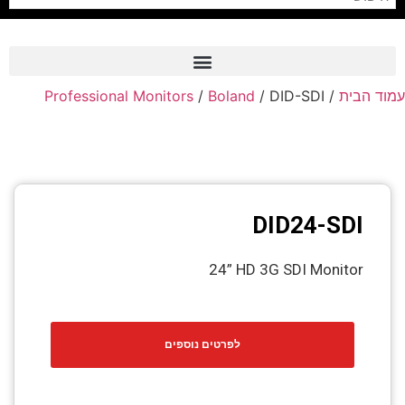
עמוד הבית
/
/ DID-SDI
Boland
/
Professional Monitors
Frame Grabber
Industrial Camera
Professional Monitors
PTZ Confrence Camera
DID24-SDI
C-Mount Lenss
24” HD 3G SDI Monitor
Professional Video Equipment
Visualizer
לפרטים נוספים
Fiber Optic
AV over IP