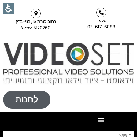
טלפון
רחוב כנרת 15, בני-ברק
03-617-6888
5120260 ישראל
לחנות
חי