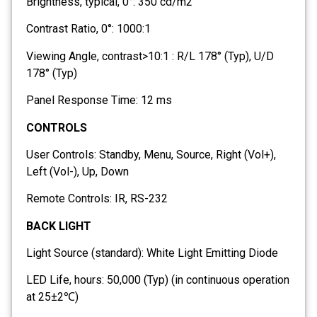
Brightness, typical, 0°: 350 cd/m2
Contrast Ratio, 0°: 1000:1
Viewing Angle, contrast>10:1 : R/L 178° (Typ), U/D
178° (Typ)
Panel Response Time: 12 ms
CONTROLS
User Controls: Standby, Menu, Source, Right (Vol+),
Left (Vol-), Up, Down
Remote Controls: IR, RS-232
BACK LIGHT
Light Source (standard): White Light Emitting Diode
LED Life, hours: 50,000 (Typ) (in continuous operation
at 25±2℃)