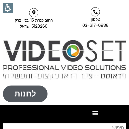
טלפון
רחוב כנרת 15, בני-ברק
03-617-6888
5120260 ישראל
לחנות
חי