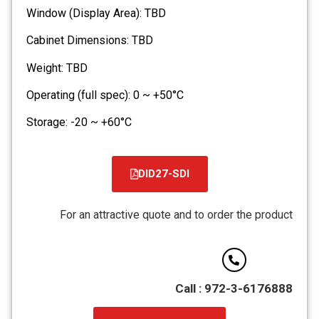
Window (Display Area): TBD
Cabinet Dimensions: TBD
Weight: TBD
Operating (full spec): 0 ~ +50°C
Storage: -20 ~ +60°C
DID27-SDI
קובץ
מסוג
For an attractive quote and to order the product
PDF
Call : 972-3-6176888