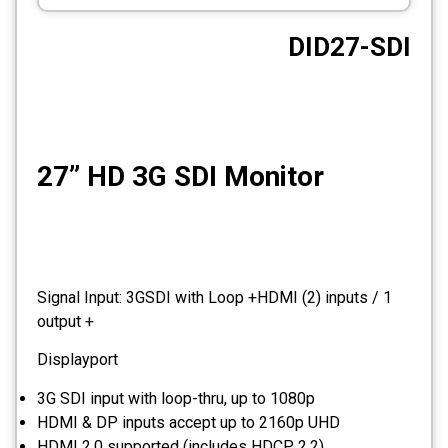
CCTV
DID27-SDI
Photo Printers
27” HD 3G SDI Monitor
Signal Input: 3GSDI with Loop +HDMI (2) inputs / 1
output +
Displayport
3G SDI input with loop-thru, up to 1080p
HDMI & DP inputs accept up to 2160p UHD
HDMI 2.0 supported (includes HDCP 2.2)