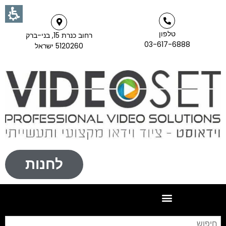
טלפון
רחוב כנרת 15, בני-ברק
03-617-6888
5120260 ישראל
לחנות
חי