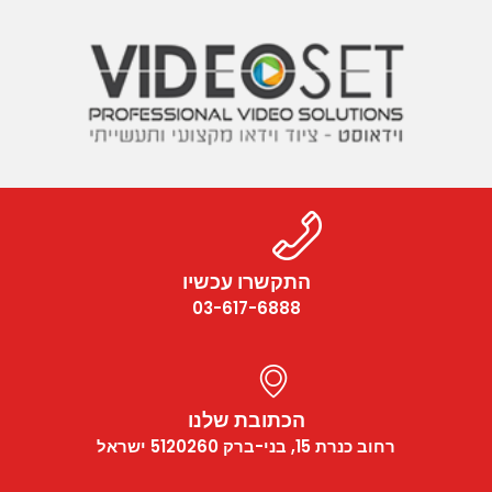
התקשרו עכשיו
03-617-6888
הכתובת שלנו
רחוב כנרת 15, בני-ברק 5120260 ישראל