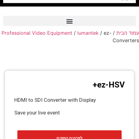
Professional Video Equipment
/
lumantek
/ ez-
/
עמוד הבית
Frame Grabber
Converters
Industrial Camera
Professional Monitors
PTZ Confrence Camera
ez-HSV+
C-Mount Lenss
Professional Video Equipment
HDMI to SDI Converter with Display
Visualizer
Save your live event
Fiber Optic
AV over IP
לפרטים נוספים