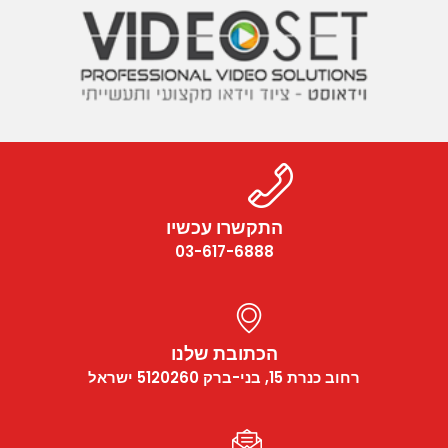
התקשרו עכשיו
03-617-6888
הכתובת שלנו
רחוב כנרת 15, בני-ברק 5120260 ישראל