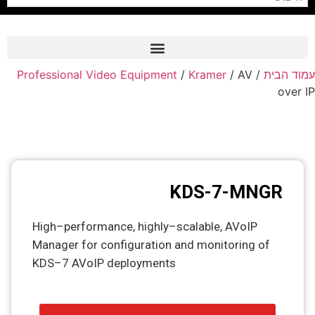
Professional Video Equipment
/
Kramer
/ AV
/
עמוד הבית
Frame Grabber
over IP
Industrial Camera
Professional Monitors
PTZ Confrence Camera
KDS-7-MNGR
C-Mount Lenss
Professional Video Equipment
High–performance, highly–scalable, AVoIP
Manager for configuration and monitoring of
Visualizer
KDS–7 AVoIP deployments
Fiber Optic
AV over IP