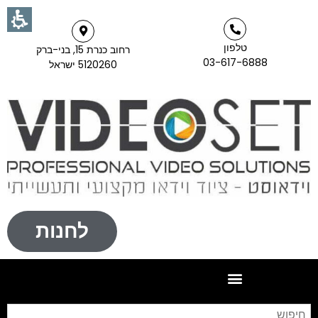
טלפון
רחוב כנרת 15, בני-ברק
03-617-6888
5120260 ישראל
לחנות
חי