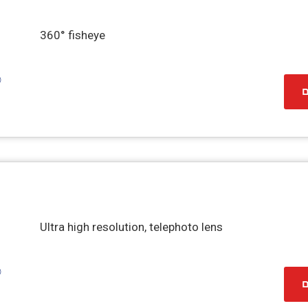
360° fisheye
ם
Ultra high resolution, telephoto lens
ם