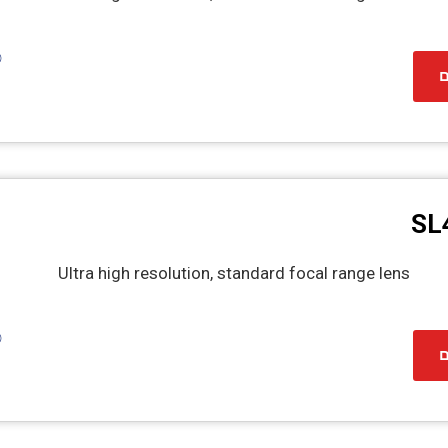
ם
SL
Ultra high resolution, standard focal range lens
ם