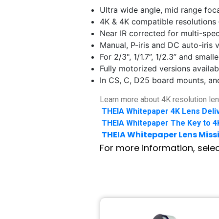
Ultra wide angle, mid range foc
4K & 4K compatible resolutions
Near IR corrected for multi-spe
Manual, P-iris and DC auto-iris 
For 2/3", 1/1.7”, 1/2.3” and smal
Fully motorized versions availab
In CS, C, D25 board mounts, a
Learn more about 4K resolution le
THEIA Whitepaper 4K Lens Deli
קובץ
קובץ
THEIA Whitepaper The Key to 4
THEIA Whitepaper Lens Missi
מסוג
מסוג
קובץ
PDF
PDF
מסוג
קובץ
For more information, sele
PDF
מסוג
PDF