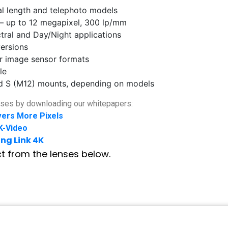
al length and telephoto models
 – up to 12 megapixel, 300 lp/mm
ctral and Day/Night applications
versions
ler image sensor formats
le
nd S (M12) mounts, depending on models
nses by downloading our whitepapers:
vers More Pixels
K-Video
ng Link 4K
ct from the lenses below.