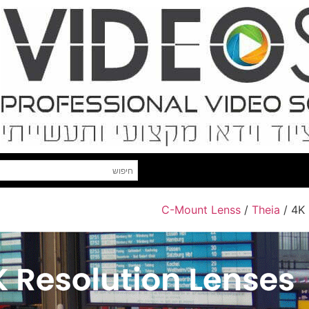
C-Mount Lenss
/
Theia
/ 4K 