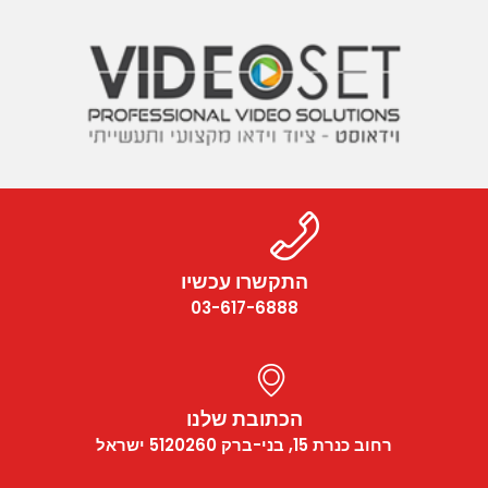
התקשרו עכשיו
03-617-6888
הכתובת שלנו
רחוב כנרת 15, בני-ברק 5120260 ישראל