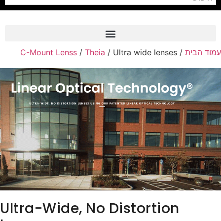
C-Mount Lenss
/
Theia
/ Ultra wide lenses
/
מוד הבית
Frame Grabber
Industrial Camera
Professional Monitors
PTZ Confrence Camera
C-Mount Lenss
Professional Video Equipment
Visualizer
Fiber Optic
Ultra-Wide, No Distortion
AV over IP