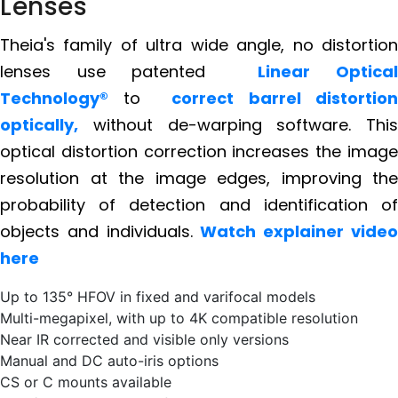
Lenses
CCTV
Theia's family of ultra wide angle, no distortio
Photo Printers
lenses use patented
Linear Optica
Technology®
to
correct barrel distortio
optically,
without de-warping software. Thi
קובץ
מסוג
optical distortion correction increases the imag
קובץ
PDF
מסוג
resolution at the image edges, improving th
PDF
probability of detection and identification o
objects and individuals.
Watch explainer vide
here
Up to 135° HFOV in fixed and varifocal models
Multi-megapixel, with up to 4K compatible resolution
Near IR corrected and visible only versions
Manual and DC auto-iris options
CS or C mounts available