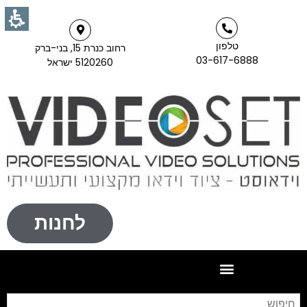
טלפון
רחוב כנרת 15, בני-ברק
03-617-6888
5120260 ישראל
לחנות
חי