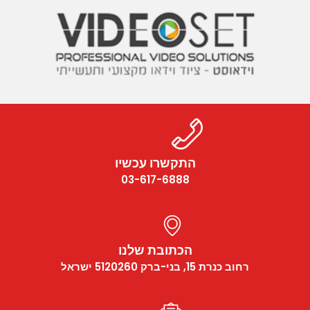
התקשרו עכשיו
03-617-6888
הכתובת שלנו
רחוב כנרת 15, בני-ברק 5120260 ישראל