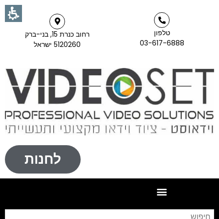
טלפון
רחוב כנרת 15, בני-ברק
03-617-6888
5120260 ישראל
לחנות
חי