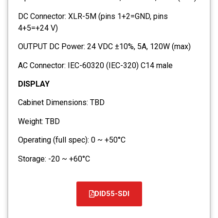
DC Connector: XLR-5M (pins 1+2=GND, pins
4+5=+24 V)
OUTPUT DC Power: 24 VDC ±10%, 5A, 120W (max)
AC Connector: IEC-60320 (IEC-320) C14 male
DISPLAY
Cabinet Dimensions: TBD
Weight: TBD
Operating (full spec): 0 ~ +50°C
Storage: -20 ~ +60°C
DID55-SDI
קובץ
מסוג