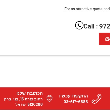
For an attractive quote and
Call : 9
הכתובת שלנו
התקשרו עכשיו
רחוב כנרת 15, בני-ברק
03-617-6888
5120260 ישראל