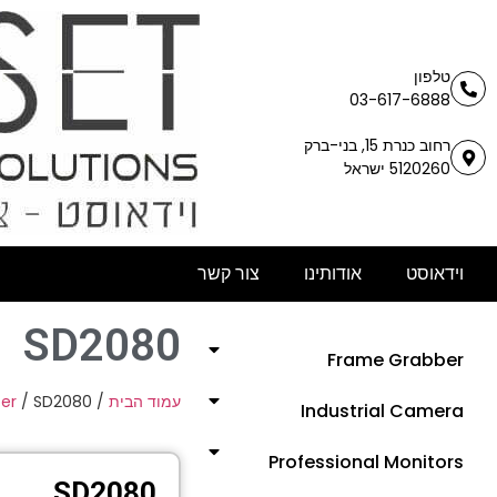
טלפון
03-617-6888
רחוב כנרת 15, בני-ברק
5120260 ישראל
וידאוסט
אודותינו
צור קשר
SD2080
Frame Grabber
ter
/ SD2080
/
עמוד הבית
Industrial Camera
Professional Monitors
SD2080