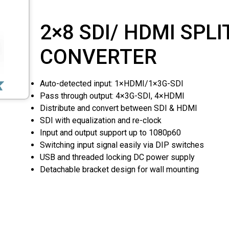
2×8 SDI/ HDMI SPLI
CONVERTER
Auto-detected input: 1×HDMI/1×3G-SDI
Pass through output: 4×3G-SDI, 4×HDMI
Distribute and convert between SDI & HDMI
SDI with equalization and re-clock
Input and output support up to 1080p60
Switching input signal easily via DIP switches
USB and threaded locking DC power supply
Detachable bracket design for wall mounting