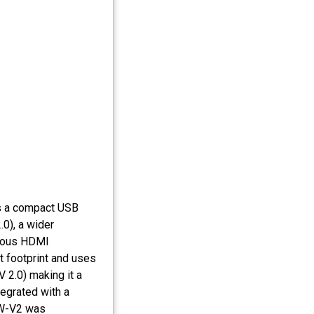
s a compact USB
0), a wider
neous HDMI
 footprint and uses
 2.0) making it a
egrated with a
3W-V2 was