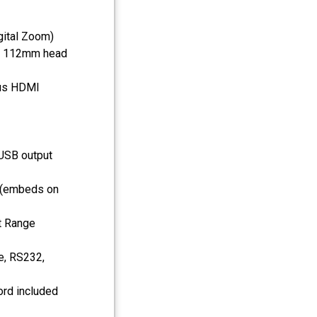
gital Zoom)
r, 112mm head
ous HDMI
 USB output
 (embeds on
lt Range
e, RS232,
ord included