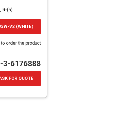
, R-(5)
U3W-V2 (WHITE)
קובץ
מסוג
 to order the product
PDF
72-3-6176888
ASK FOR QUOTE