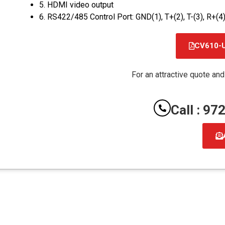
5. HDMI video output
6. RS422/485 Control Port: GND(1), T+(2), T-(3), R+(4)
CV610-
For an attractive quote and
Call : 9