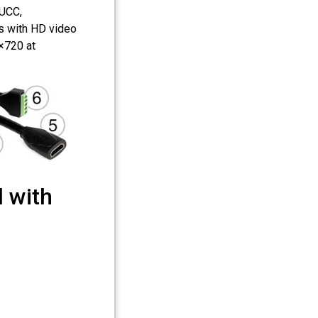
 UCC,
ns with HD video
×720 at
d with