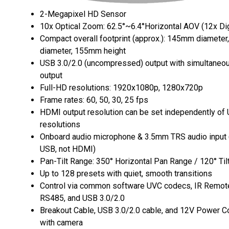
2-Megapixel HD Sensor
10x Optical Zoom: 62.5°~6.4°Horizontal AOV (12x Di
Compact overall footprint (approx.): 145mm diamete
diameter, 155mm height
USB 3.0/2.0 (uncompressed) output with simultane
output
Full-HD resolutions: 1920x1080p, 1280x720p
Frame rates: 60, 50, 30, 25 fps
HDMI output resolution can be set independently of
resolutions
Onboard audio microphone & 3.5mm TRS audio input
USB, not HDMI)
Pan-Tilt Range: 350° Horizontal Pan Range / 120° Ti
Up to 128 presets with quiet, smooth transitions
Control via common software UVC codecs, IR Remot
RS485, and USB 3.0/2.0
Breakout Cable, USB 3.0/2.0 cable, and 12V Power C
with camera