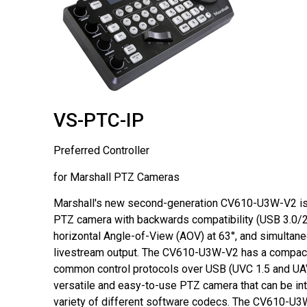
VS-PTC-IP
Preferred Controller
for Marshall PTZ Cameras
Marshall's new second-generation CV610-U3W-V2 i
PTZ camera with backwards compatibility (USB 3.0/2.
horizontal Angle-of-View (AOV) at 63°, and simulta
livestream output. The CV610-U3W-V2 has a compact
common control protocols over USB (UVC 1.5 and UAV
versatile and easy-to-use PTZ camera that can be int
variety of different software codecs. The CV610-U