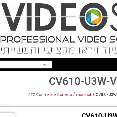
CV610-U3W-V2
PTZ Confrence Camera
/
marshall
/ CV610-U3W
CV610-U3W