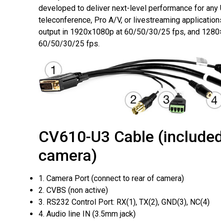
developed to deliver next-level performance for any
teleconference, Pro A/V, or livestreaming applicatio
output in 1920x1080p at 60/50/30/25 fps, and 1280
60/50/30/25 fps.
CV610-U3 Cable
(include
camera)
1. Camera Port (connect to rear of camera)
2. CVBS (non active)
3. RS232 Control Port: RX(1), TX(2), GND(3), NC(4)
4. Audio line IN (3.5mm jack)