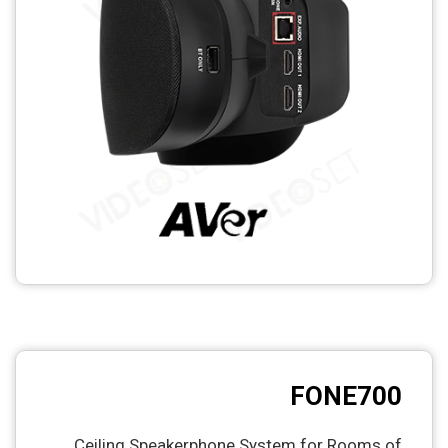
FONE700
Ceiling Speakerphone System for Rooms of