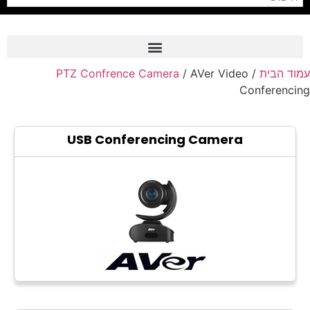
PTZ Confrence Camera
/ AVer Video
/
עמוד הבית
Frame Grabber
Conferencing
Industrial Camera
Professional Monitors
USB Conferencing Camera
PTZ Confrence Camera
C-Mount Lenss
Professional Video Equipment
Visualizer
Fiber Optic
AV over IP