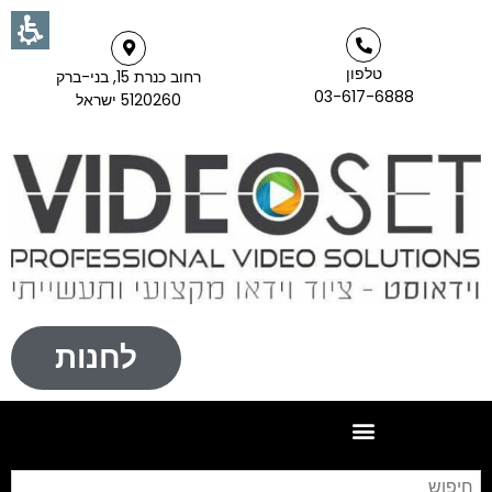
טלפון
רחוב כנרת 15, בני-ברק
03-617-6888
5120260 ישראל
לחנות
חי