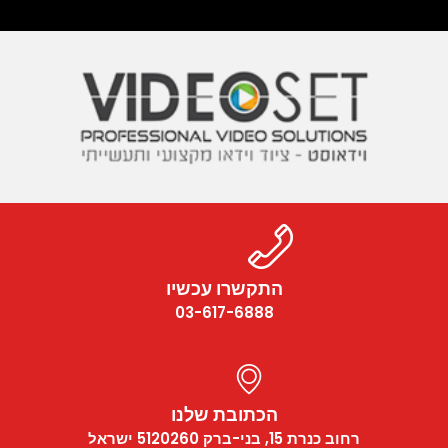
התקשרו עכשיו
03-617-6888
הכתובת שלנו
רחוב כנרת 15, בני-ברק 5120260 ישראל