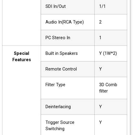
SDI In/Out
1/1
Audio In(RCA Type)
2
PC Stereo In
1
Special
Built in Speakers
Y (1W*2)
Features
Remote Control
Y
Filter Type
3D Comb
filter
Deinterlacing
Y
Trigger Source
Y
Switching