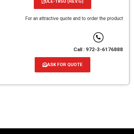
ULE-185U (REV.G)
קובץ
מסוג
For an attractive quote and to order the product
PDF
Call : 972-3-6176888
ASK FOR QUOTE