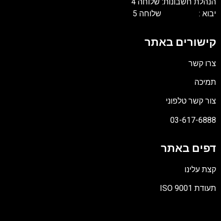
נהלת חשבונות: שלוחה 4
בוא : שלוחה 5
ישורים באתר
רו קשר
מיכה
ור קשר טלפוני
03-617-688
פים באתר
צת עלינו
תעודת ISO 90
ובץ
סוג