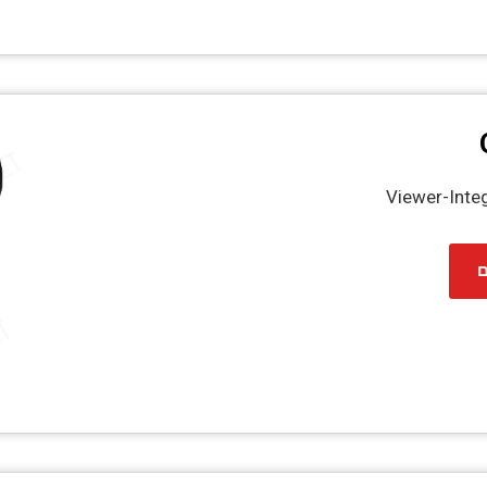
Viewer-Inte
ם