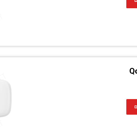
ם
Q
ם