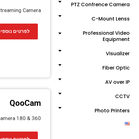
PTZ Confrence Camera
 Streaming Camera
C-Mount Lenss
לפרטים נוספי
Professional Video
Equipment
Visualizer
Fiber Optic
AV over IP
CCTV
QooCam
Photo Printers
360 & 180 VR camera