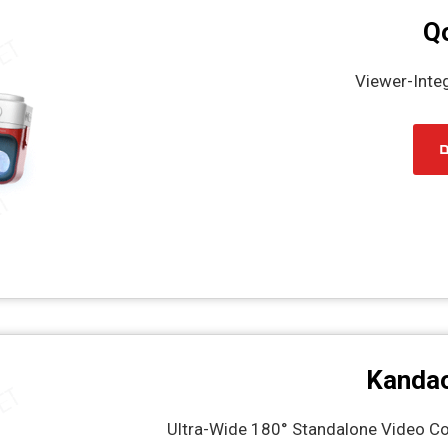
Q
Viewer-Inte
ם
Kandao
Ultra-Wide 180° Standalone Video C