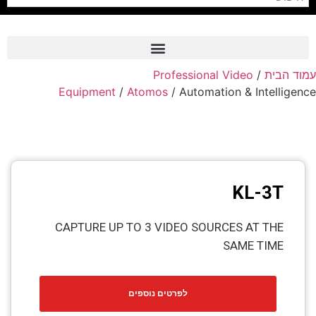
Professional Video
/
עמוד הבית
Frame Grabber
Equipment
/
Atomos
/ Automation & Intelligence
Industrial Camera
Professional Monitors
PTZ Confrence Camera
KL-3T
C-Mount Lenss
Professional Video Equipment
CAPTURE UP TO 3 VIDEO SOURCES AT THE
SAME TIME
Visualizer
Fiber Optic
לפרטים נוספים
AV over IP