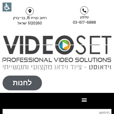
טלפון
רחוב כנרת 15, בני-ברק
03-617-6888
5120260 ישראל
לחנות
חי