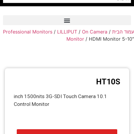
Professional Monitors
/
LILLIPUT
/
On Camera
/
עמוד הבית
Frame Grabber
Monitor
/ HDMI Monitor 5-10″
Industrial Camera
Professional Monitors
PTZ Confrence Camera
HT10S
C-Mount Lenss
Professional Video Equipment
10.1 inch 1500nits 3G-SDI Touch Camera
Control Monitor
Visualizer
Fiber Optic
AV over IP