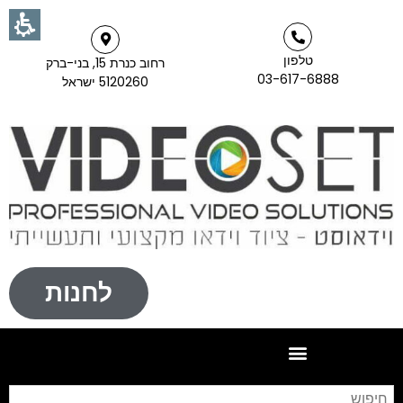
טלפון
רחוב כנרת 15, בני-ברק
03-617-6888
5120260 ישראל
לחנות
חי