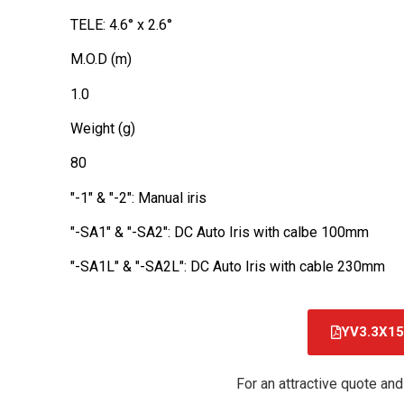
TELE: 4.6° x 2.6°
M.O.D (m)
1.0
Weight (g)
80
"-1" & "-2": Manual iris
"-SA1" & "-SA2": DC Auto Iris with calbe 100mm
"-SA1L" & "-SA2L": DC Auto Iris with cable 230mm
YV3.3X15
For an attractive quote and