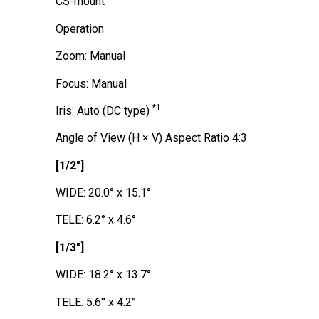
CS-mount
Operation
Zoom: Manual
Focus: Manual
*1
Iris: Auto (DC type)
Angle of View (H × V) Aspect Ratio 4:3
[1/2"]
WIDE: 20.0° x 15.1°
TELE: 6.2° x 4.6°
[1/3"]
WIDE: 18.2° x 13.7°
TELE: 5.6° x 4.2°