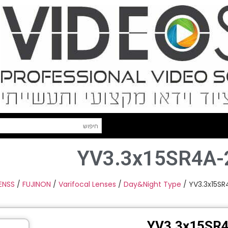
YV3.3x15SR4A-2
ENSS
/
FUJINON
/
Varifocal Lenses
/
Day&Night Type
/ YV3.3x15SR
YV3.3x15SR4