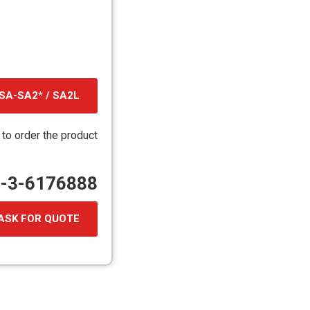
SA-SA2* / SA2L
קובץ
מסוג
 to order the product
PDF
72-3-6176888
ASK FOR QUOTE