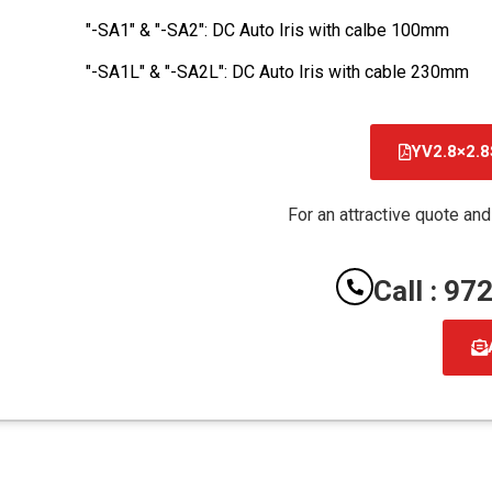
"-SA1" & "-SA2": DC Auto Iris with calbe 100mm
"-SA1L" & "-SA2L": DC Auto Iris with cable 230mm
YV2.8×2.8
For an attractive quote and
Call : 9