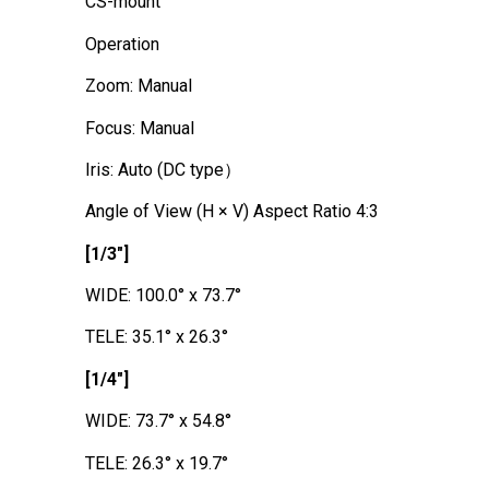
CS-mount
Operation
Zoom: Manual
Focus: Manual
Iris: Auto (DC type）
Angle of View (H × V) Aspect Ratio 4:3
[1/3"]
WIDE: 100.0° x 73.7°
TELE: 35.1° x 26.3°
[1/4"]
WIDE: 73.7° x 54.8°
TELE: 26.3° x 19.7°