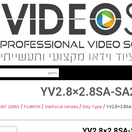
YV2.8×2.8SA-SA2
NT LENSS
/
FUJINON
/
Varifocal Lenses
/
Day Type
/ YV2.8×2.8SA
YV2.8×2.8SA-