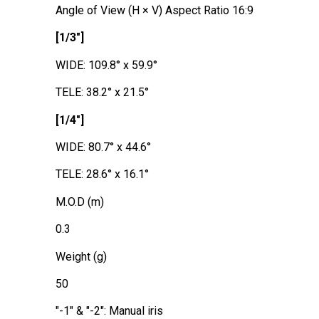
Angle of View (H × V) Aspect Ratio 16:9
[1/3"]
WIDE: 109.8° x 59.9°
TELE: 38.2° x 21.5°
[1/4"]
WIDE: 80.7° x 44.6°
TELE: 28.6° x 16.1°
M.O.D (m)
0.3
Weight (g)
50
"-1" & "-2": Manual iris