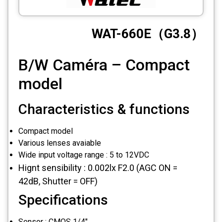
CCTV
WAT-660E（G3.8）
Photo Printers
B/W Caméra – Compact
model
Characteristics & functions
Compact model
Various lenses avaiable
Wide input voltage range : 5 to 12VDC
Hignt sensibility : 0.002lx F2.0 (AGC ON =
42dB, Shutter = OFF)
Specifications
Sensor : CMOS 1/4"