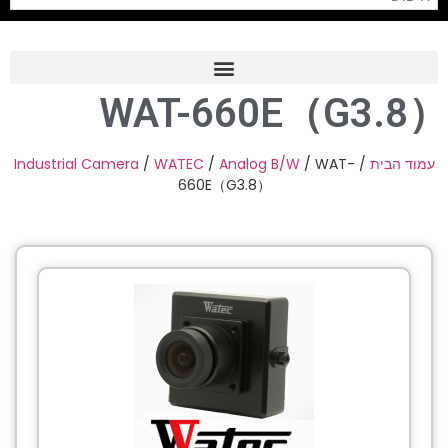
WAT-660E（G3.8）
Frame Grabber
Industrial Camera
Industrial Camera
/
WATEC
/
Analog B/W
/ WAT-
/
עמוד הבית
660E（G3.8）
Professional Monitors
PTZ Confrence Camera
C-Mount Lenss
Professional Video Equipment
Visualizer
Fiber Optic
AV over IP