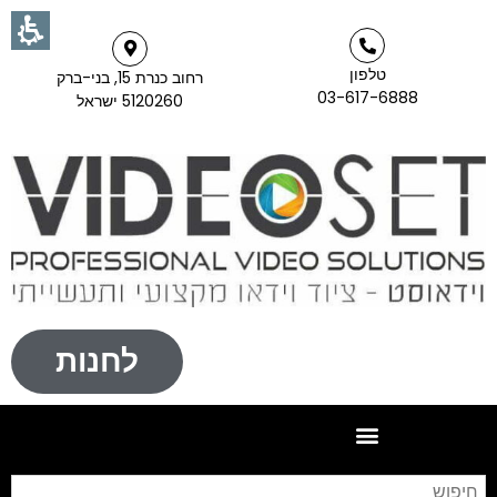
טלפון
רחוב כנרת 15, בני-ברק
03-617-6888
5120260 ישראל
לחנות
חי