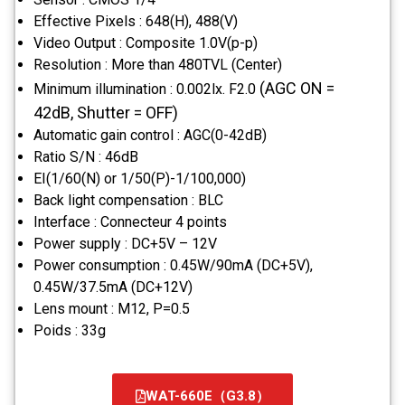
Effective Pixels : 648(H), 488(V)
Video Output : Composite 1.0V(p-p)
Resolution : More than 480TVL (Center)
(AGC ON =
Minimum illumination : 0.002lx. F2.0
42dB, Shutter = OFF)
Automatic gain control : AGC(0-42dB)
Ratio S/N : 46dB
EI(1/60(N) or 1/50(P)-1/100,000)
Back light compensation : BLC
Interface : Connecteur 4 points
Power supply : DC+5V – 12V
Power consumption : 0.45W/90mA (DC+5V),
0.45W/37.5mA (DC+12V)
Lens mount : M12, P=0.5
Poids : 33g
WAT-660E（G3.8）