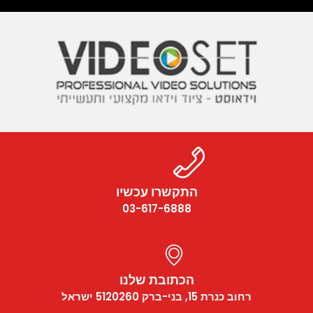
התקשרו עכשיו
03-617-6888
הכתובת שלנו
רחוב כנרת 15, בני-ברק 5120260 ישראל