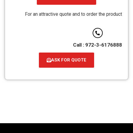
קובץ
מסוג
For an attractive quote and to order the product
PDF
Call : 972-3-6176888
ASK FOR QUOTE