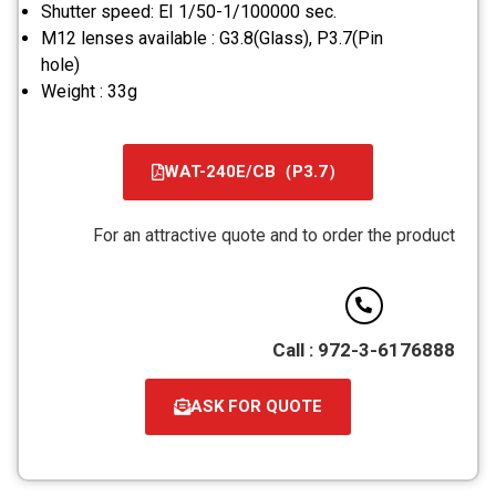
Shutter speed: EI 1/50-1/100000 sec.
M12 lenses available : G3.8(Glass), P3.7(Pin
hole)
Weight : 33g
WAT-240E/CB（P3.7）
קובץ
מסוג
For an attractive quote and to order the product
PDF
Call : 972-3-6176888
ASK FOR QUOTE