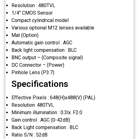
Resolution : 480TVL
1/4" CMOS Sensor
Compact cylindrical model
Various optional M12 lenses available
Mat (Option)
Automatic gain control : AGC
Back light compensation : BLC
BNC output – (Composite signal)
DC Connector – (Power)
Pinhole Lens (P3.7)
Specifications
Effective Pixels : 648(H)x488(V) (PAL)
Resolution: 480TVL
Minimum illumination : 0.3lx. F2.0
Gain control : AGC (0-42dB)
Back Light compensation : BLC
Ratio S/N : 52dB