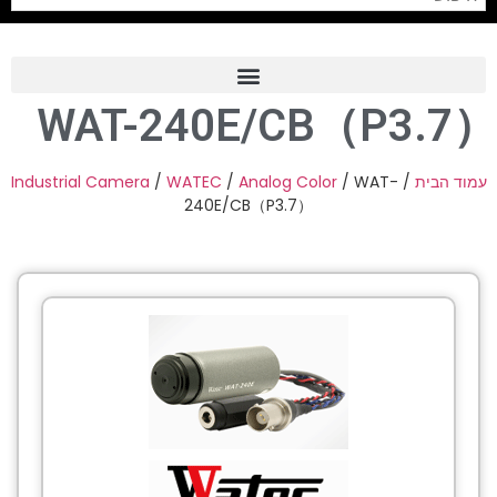
WAT-240E/CB（P3.7）
Frame Grabber
Industrial Camera
Industrial Camera
/
WATEC
/
Analog Color
/ WAT-
/
עמוד הבית
240E/CB（P3.7）
Professional Monitors
PTZ Confrence Camera
C-Mount Lenss
Professional Video Equipment
Visualizer
Fiber Optic
AV over IP