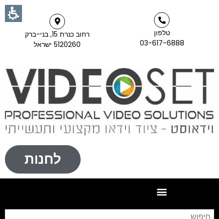
טלפון
רחוב כנרת 15, בני-ברק
03-617-6888
5120260 ישראל
לחנות
חי