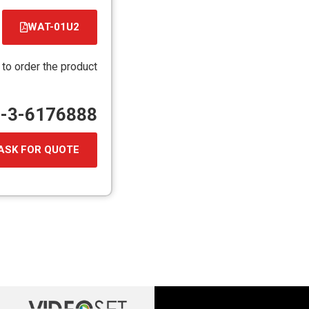
WAT-01U2
קובץ
מסוג
 to order the product
PDF
72-3-6176888
ASK FOR QUOTE