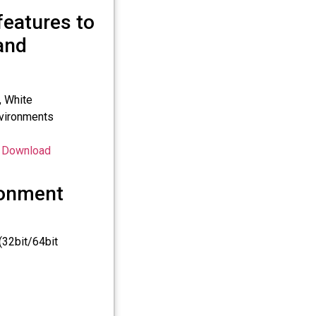
features to
and
, White
nvironments
>
Download
onment
(32bit/64bit