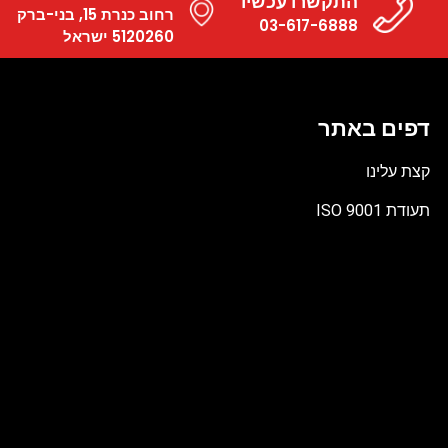
התקשרו עכשיו
רחוב כנרת 15, בני-ברק
03-617-6888
5120260 ישראל
דפים באתר
קצת עלינו
תעודת ISO 9001
קובץ
מסוג
PDF