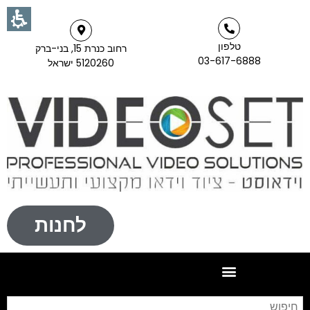
טלפון
רחוב כנרת 15, בני-ברק
03-617-6888
5120260 ישראל
לחנות
חי