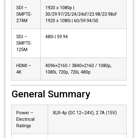
SDI –
1920 x 1080p |
SMPTE-
30/29.97/25/24/24sF/23.98/23.98sF
274M
1920 x 1080i | 60/59.94/50
SDI –
480i | 59.94
SMPTE-
125M
HDMI –
4096×2160 / 3840×2160 / 1080p,
4K
1080i, 720p, 720i, 480p
General Summary
Power –
XLR-4p (DC 12~24V), 2.7A (15V)
Electrical
Ratings