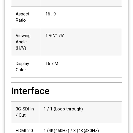
Aspect
16 : 9
Ratio
Viewing
176°/176°
Angle
(H/V)
Display
16.7 M
Color
Interface
3G-SDI In
1 / 1 (Loop through)
/ Out
HDMI 2.0
1 (4K@60Hz) / 3 (4K@30Hz)