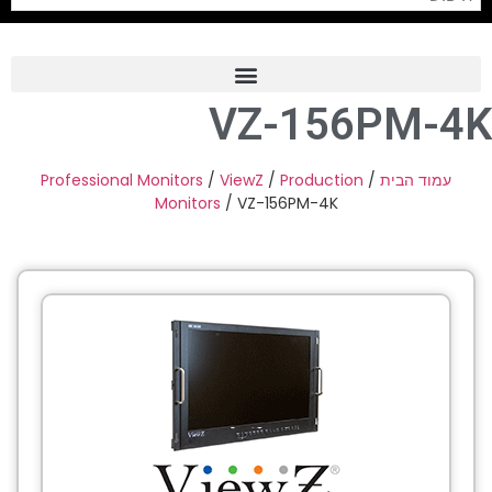
VZ-156PM-4K
Frame Grabber
Industrial Camera
Professional Monitors
/
ViewZ
/
Production
/
עמוד הבית
Monitors
/ VZ-156PM-4K
Professional Monitors
PTZ Confrence Camera
C-Mount Lenss
Professional Video Equipment
Visualizer
Fiber Optic
AV over IP