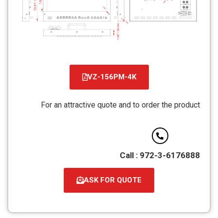
VZ-156PM-4K
קובץ
מסוג
For an attractive quote and to order the product
PDF
Call : 972-3-6176888
ASK FOR QUOTE