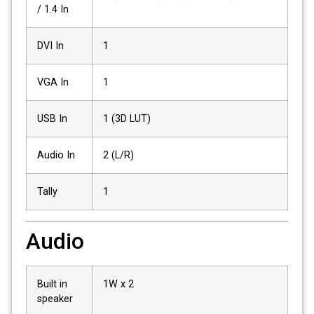
/ 1.4 In
DVI In
1
VGA In
1
USB In
1 (3D LUT)
Audio In
2 (L/R)
Tally
1
Audio
Built in
1W x 2
speaker