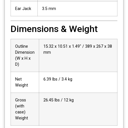
Ear Jack
3.5 mm
Dimensions & Weight
Outline
15.32 x 10.51 x 1.49″ / 389 x 267 x 38
Dimension
mm
(W x H x
D)
Net
6.39 lbs / 3.4 kg
Weight
Gross
26.45 lbs / 12 kg
(with
case)
Weight