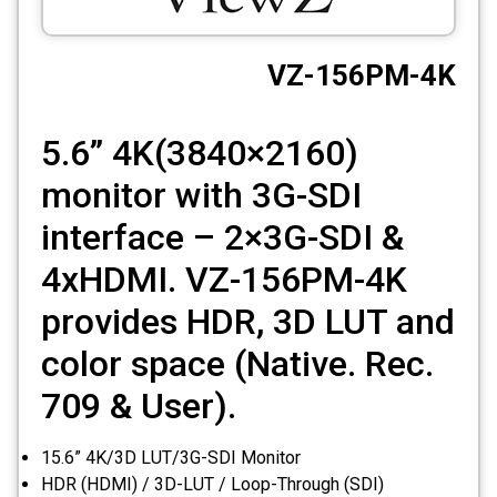
CCTV
VZ-156PM-4K
Photo Printers
5.6” 4K(3840×2160)
monitor with 3G-SDI
interface – 2×3G-SDI &
4xHDMI. VZ-156PM-4K
provides HDR, 3D LUT and
color space (Native. Rec.
709 & User).
15.6” 4K/3D LUT/3G-SDI Monitor
HDR (HDMI) / 3D-LUT / Loop-Through (SDI)