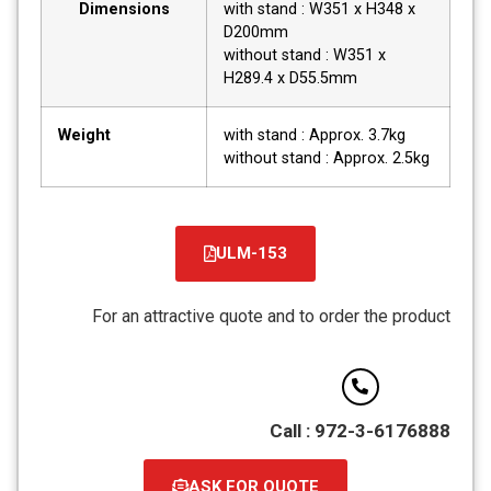
Dimensions
with stand : W351 x H348 x
D200mm
without stand : W351 x
H289.4 x D55.5mm
Weight
with stand : Approx. 3.7kg
without stand : Approx. 2.5kg
ULM-153
קובץ
מסוג
For an attractive quote and to order the product
PDF
Call : 972-3-6176888
ASK FOR QUOTE