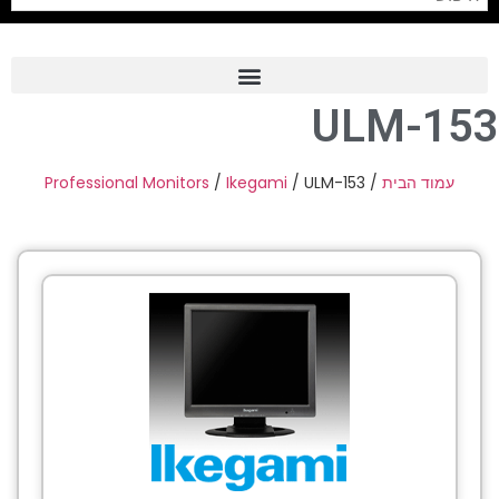
ULM-153
Frame Grabber
Industrial Camera
Professional Monitors
/
Ikegami
/ ULM-153
/
עמוד הבית
Professional Monitors
PTZ Confrence Camera
C-Mount Lenss
Professional Video Equipment
Visualizer
Fiber Optic
AV over IP