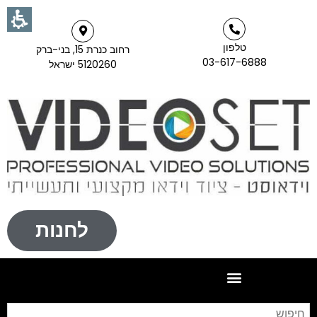
טלפון
רחוב כנרת 15, בני-ברק
03-617-6888
5120260 ישראל
לחנות
חי