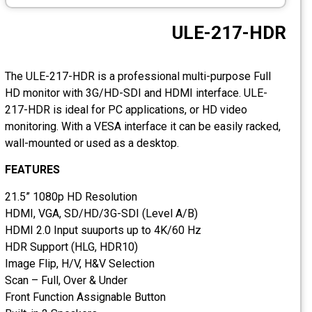
CCTV
ULE-217-HDR
Photo Printers
The ULE-217-HDR is a professional multi-purpose Full
HD monitor with 3G/HD-SDI and HDMI interface. ULE-
217-HDR is ideal for PC applications, or HD video
monitoring. With a VESA interface it can be easily racked,
wall-mounted or used as a desktop.
FEATURES
21.5” 1080p HD Resolution
HDMI, VGA, SD/HD/3G-SDI (Level A/B)
HDMI 2.0 Input suuports up to 4K/60 Hz
HDR Support (HLG, HDR10)
Image Flip, H/V, H&V Selection
Scan – Full, Over & Under
Front Function Assignable Button