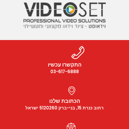
התקשרו עכשיו
03-617-6888
הכתובת שלנו
רחוב כנרת 15, בני-ברק 5120260 ישראל