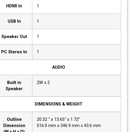
HDMI In
1
USB In
1
Speaker Out
1
PC Stereo In
1
AUDIO
Built in
2W x 2
Speaker
DIMENSIONS & WEIGHT
Outline
20.32 “ x 13.65“ x 1.72”
Dimension
516.0 mm x 346.9 mm x 43.6 mm
(W x H x D)