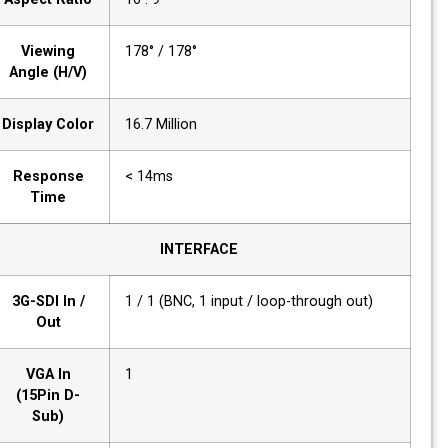
Viewing
178° / 178°
Angle (H/V)
Display Color
16.7 Million
Response
< 14ms
Time
INTERFACE
3G-SDI In /
1 / 1 (BNC, 1 input / loop-through out)
Out
VGA In
1
(15Pin D-
Sub)