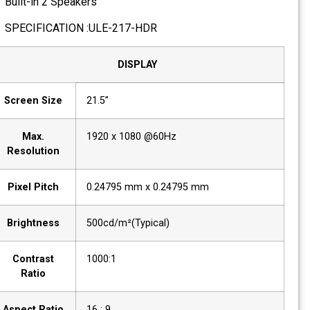
Built-in 2 Speakers
SPECIFICATION :ULE-217-HDR
DISPLAY
Screen Size
21.5”
Max.
1920 x 1080 @60Hz
Resolution
Pixel Pitch
0.24795 mm x 0.24795 mm
Brightness
500cd/m²(Typical)
Contrast
1000:1
Ratio
Aspect Ratio
16 : 9