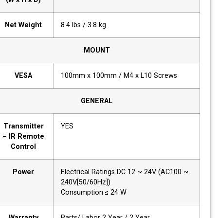
Net Weight
8.4 lbs / 3.8 kg
MOUNT
VESA
100mm x 100mm / M4 x L10 Screws
GENERAL
Transmitter
YES
– IR Remote
Control
Power
Electrical Ratings DC 12 ~ 24V (AC100 ~
240V[50/60Hz])
Consumption ≤ 24 W
Warranty
Parts/ Labor 2 Year / 2 Year