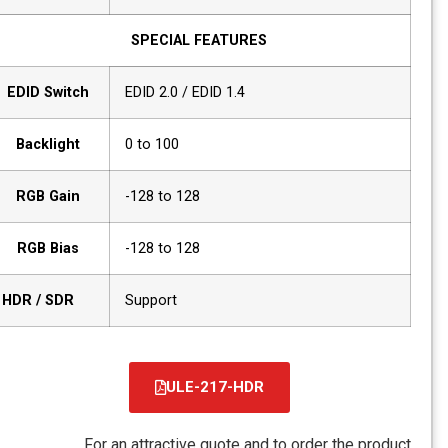
SPECIAL FEATURES
EDID Switch
EDID 2.0 / EDID 1.4
Backlight
0 to 100
RGB Gain
-128 to 128
RGB Bias
-128 to 128
HDR / SDR
Support
ULE-217-HDR
קובץ
מסוג
For an attractive quote and to order the product