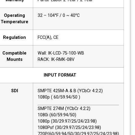
Operating
32 – 104°F / 0 ~ 40°C
Temperature
Regulation
FCC(A), CE
Compatible
Wall: IK-LCD-75-100-WB
Mounts
RACK: IK-RMK-08V
INPUT FORMAT
SDI
SMPTE 425M-A & B (YCbCr 4:2:2)
1080p ( 60/59.94/50 )
SMPTE 274M (YCbCr 4:2:2)
1080i (60/59.94/50)
1080p (30/29.97/25/24/23.98)
1080Psf (30/29.97/25/24/23.98)
720P(60/59.94/50/30/29.97/25/24/23.98)