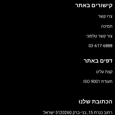
ישורים באתר
רו קשר
מיכה
ור קשר טלפוני
03-617-688
פים באתר
צת עלינו
תעודת ISO 90
ובץ
סוג
כתובת שלנו
PD
ב כנרת 15, בני-ברק 5120260 ישראל