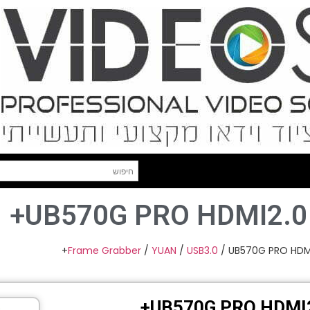
UB570G PRO HDMI2.0 
Frame Grabber
/
YUAN
/
USB3.0
/ UB570G PRO HDMI
UB570G PRO HDMI2