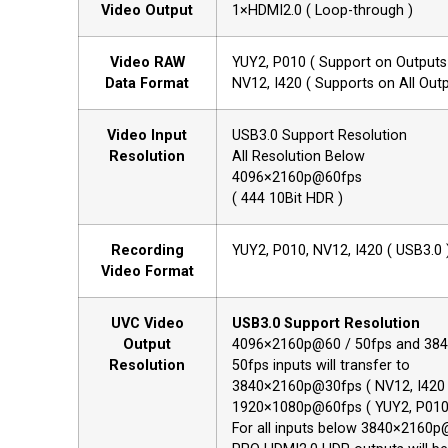
Video Output
1×HDMI2.0 ( Loop-through )
Video RAW
YUY2, P010 ( Support on Output
Data Format
NV12, I420 ( Supports on All Outp
Video Input
USB3.0 Support Resolution
Resolution
All Resolution Below
4096×2160p@60fps
( 444 10Bit HDR )
Recording
YUY2, P010, NV12, I420 ( USB3.0 
Video Format
UVC Video
USB3.0 Support Resolution
Output
4096×2160p@60 / 50fps and 38
Resolution
50fps inputs will transfer to
3840×2160p@30fps ( NV12, I420 
1920×1080p@60fps ( YUY2, P010
For all inputs below 3840×2160