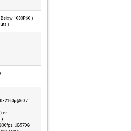
s Below 1080P60 )
uts )
)
40×2160p@60 /
) or
 )
p@30fps, UB570G