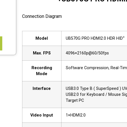
Connection Diagram
+
Model
UB570G PRO HDMI2.0 HDR HID
Max. FPS
4096×2160p@60/50fps
Recording
Software Compression, Real-Ti
Mode
Interface
USB3.0 Type B ( SuperSpeed ) U
USB2.0 for Keyboard / Mouse Sig
Target PC
Video Input
1×HDMI2.0