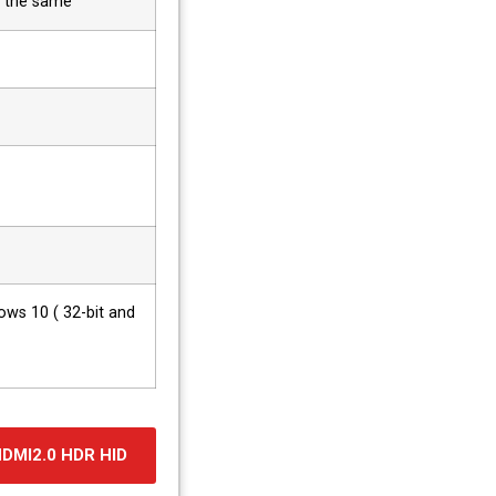
e the same
ws 10 ( 32-bit and
DMI2.0 HDR HID+