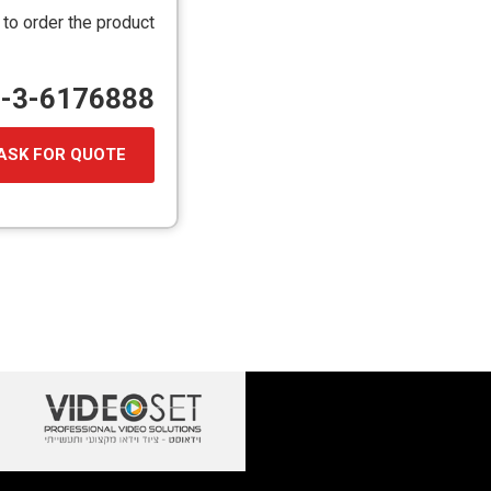
 to order the product
72-3-6176888
ASK FOR QUOTE