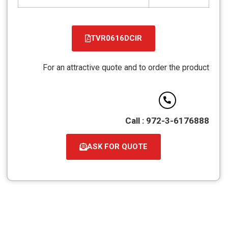
TVR0616DCIR
קובץ
מסוג
For an attractive quote and to order the product
PDF
Call : 972-3-6176888
ASK FOR QUOTE