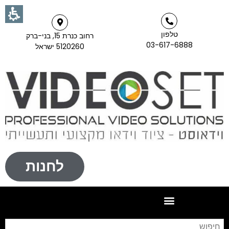
טלפון
רחוב כנרת 15, בני-ברק
03-617-6888
5120260 ישראל
לחנות
חי