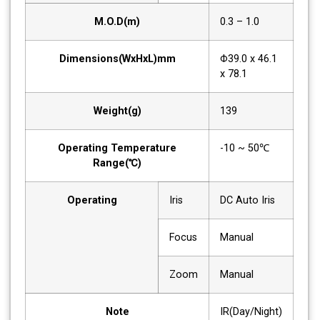
M.O.D(m)
0.3 – 1.0
Dimensions(WxHxL)mm
Φ39.0 x 46.1
x 78.1
Weight(g)
139
Operating Temperature
-10 ~ 50℃
Range(℃)
Operating
Iris
DC Auto Iris
Focus
Manual
Zoom
Manual
Note
IR(Day/Night)