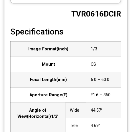
CCTV
TVR0616DCIR
Photo Printers
Specifications
Image Format(inch)
1/3
Mount
CS
Focal Length(mm)
6.0 – 60.0
Aperture Range(F)
F1.6 – 360
Angle of
Wide
44.57°
View(Horizontal)1/3"
Tele
4.69°