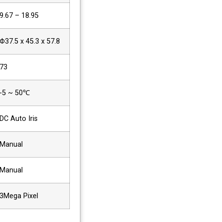
9.67 – 18.95
Φ37.5 x 45.3 x 57.8
73
-5 ~ 50℃
DC Auto Iris
Manual
Manual
3Mega Pixel