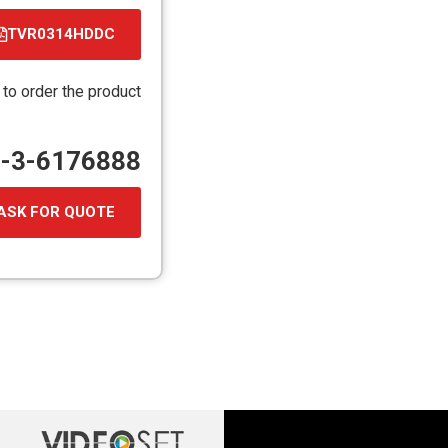
TVR0314HDDC
קובץ
מסוג
 to order the product
PDF
72-3-6176888
ASK FOR QUOTE