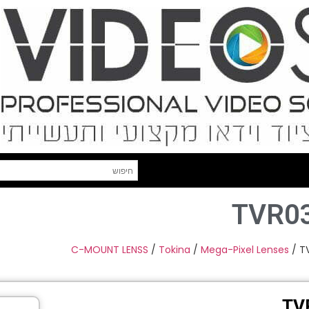
TVR0
C-MOUNT LENSS
/
Tokina
/
Mega-Pixel Lenses
/ T
TV