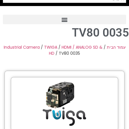
TV80 0035
Frame Grabber
Industrial Camera
Industrial Camera
/
TWIGA
/
HDMI / ANALOG SD &
/
עמוד הבית
HD
/ TV80 0035
Professional Monitors
PTZ Confrence Camera
C-Mount Lenss
Professional Video Equipment
Visualizer
Fiber Optic
AV over IP