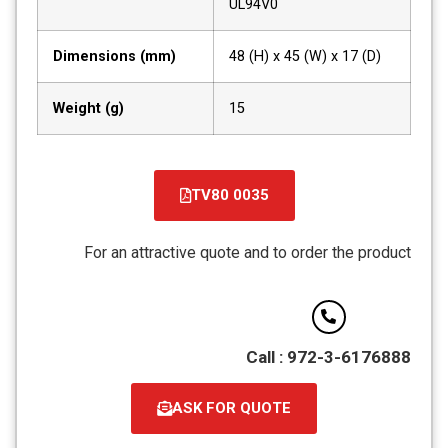
UL94V0
Dimensions (mm)
48 (H) x 45 (W) x 17 (D)
Weight (g)
15
TV80 0035
קובץ
מסוג
For an attractive quote and to order the product
PDF
Call : 972-3-6176888
ASK FOR QUOTE