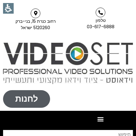
טלפון
רחוב כנרת 15, בני-ברק
03-617-6888
5120260 ישראל
לחנות
חי