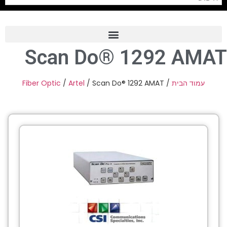
Scan Do® 1292 AMAT
Frame Grabber
Industrial Camera
Fiber Optic
/
Artel
/ Scan Do® 1292 AMAT
/
עמוד הבית
Professional Monitors
PTZ Confrence Camera
C-Mount Lenss
Professional Video Equipment
Visualizer
Fiber Optic
AV over IP