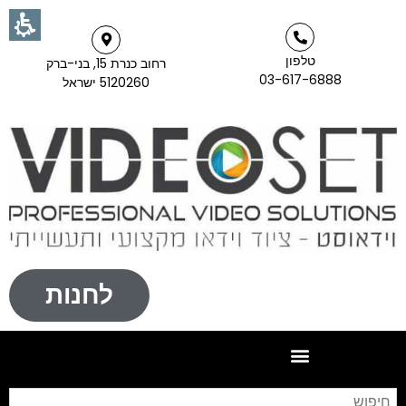
טלפון
רחוב כנרת 15, בני-ברק
03-617-6888
5120260 ישראל
לחנות
חי