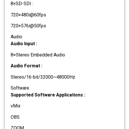
8×SD-SDI :
720×480i@60fps
720×576i@50fps
Audio
Audio Input :
8×Stereo Embedded Audio
Audio Format :
Stereo/16-bit/32000~48000Hz
Software
Supported Software Applications :
vMix
OBS
ZOOM