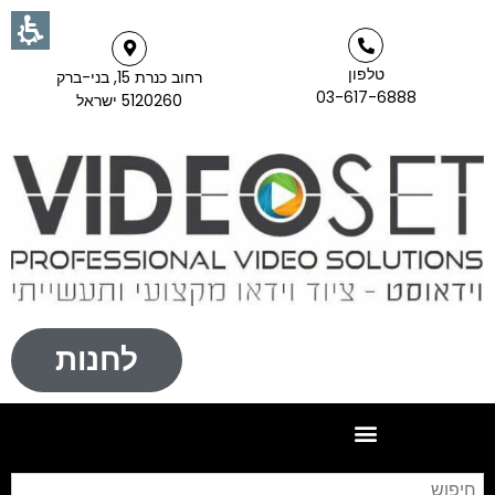
טלפון
רחוב כנרת 15, בני-ברק
03-617-6888
5120260 ישראל
לחנות
חי