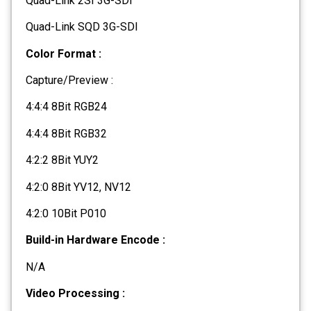
Quad-Link 2SI 3G-SDI
Quad-Link SQD 3G-SDI
Color Format :
Capture/Preview :
4:4:4 8Bit RGB24
4:4:4 8Bit RGB32
4:2:2 8Bit YUY2
4:2:0 8Bit YV12, NV12
4:2:0 10Bit P010
Build-in Hardware Encode :
N/A
Video Processing :