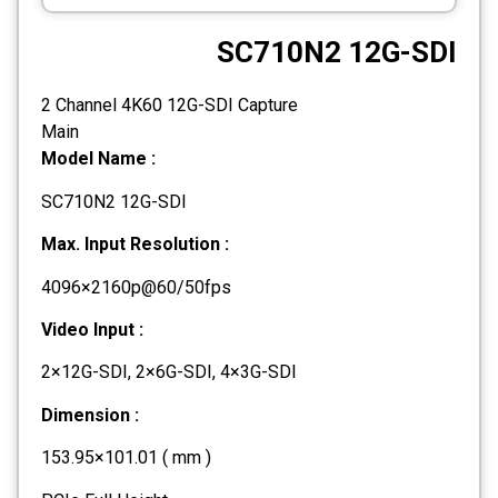
CCTV
SC710N2 12G-SDI
Photo Printers
2 Channel 4K60 12G-SDI Capture
Main
Model Name :
SC710N2 12G-SDI
Max. Input Resolution :
4096×2160p@60/50fps
Video Input :
2×12G-SDI, 2×6G-SDI, 4×3G-SDI
Dimension :
153.95×101.01 ( mm )