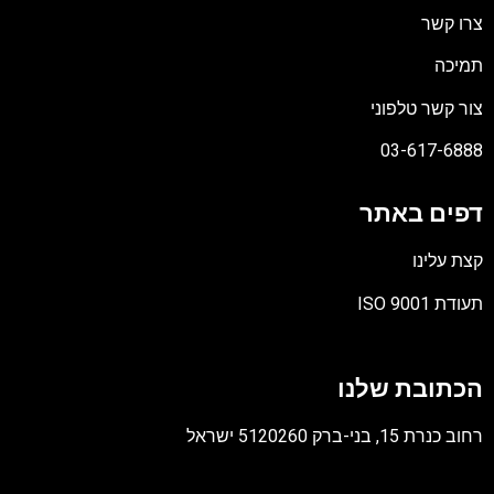
רו קשר
מיכה
ור קשר טלפוני
03-617-688
פים באתר
צת עלינו
תעודת ISO 90
ובץ
סוג
כתובת שלנו
PD
ב כנרת 15, בני-ברק 5120260 ישראל