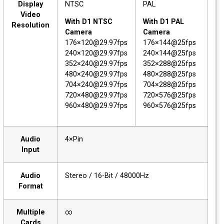
Display
NTSC
PAL
Video
With D1 NTSC
With D1 PAL
Resolution
Camera
Camera
176×120@29.97fps
176×144@25fps
240×120@29.97fps
240×144@25fps
352×240@29.97fps
352×288@25fps
480×240@29.97fps
480×288@25fps
704×240@29.97fps
704×288@25fps
720×480@29.97fps
720×576@25fps
960×480@29.97fps
960×576@25fps
Audio
4×Pin
Input
Audio
Stereo / 16-Bit / 48000Hz
Format
Multiple
∞
Cards