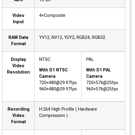
Video
4×Composite
Input
RAW Data
YV12, NV12, YUY2, RGB24, RGB32
Format
Display
NTSC
PAL
Video
With D1 NTSC
With D1 PAL
Resolution
Camera
Camera
720×480@29.97fps
720×576@25fps
960×480@29.97fps
960×576@25fps
Recording
H.264 High Profile ( Hardware
Video
Compression )
Format