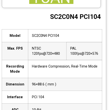
CCTV
SC2C0N4 PCI104
Photo Printers
Model
SC2C0N4 PCI104
Max. FPS
NTSC
PAL
120fps@720×480
100fps@720×576
Recording
Hardware Compression, Real-Time Mode
Mode
Dimension
96×88.6 ( mm )
Interface
PCI 104
ADC
10-Bit