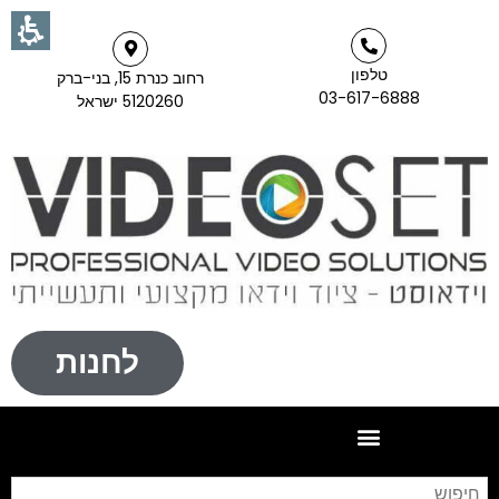
טלפון
רחוב כנרת 15, בני-ברק
03-617-6888
5120260 ישראל
לחנות
חי