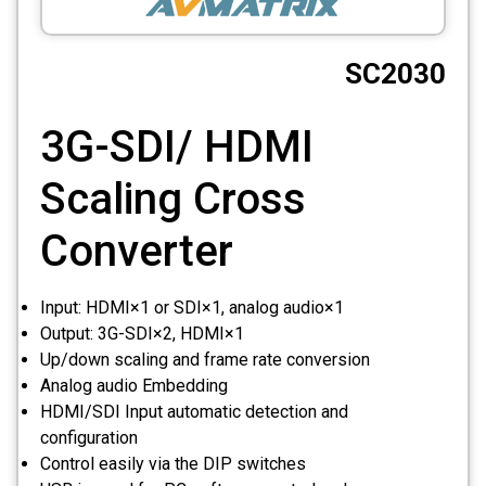
CCTV
SC2030
Photo Printers
3G-SDI/ HDMI
Scaling Cross
Converter
Input: HDMI×1 or SDI×1, analog audio×1
Output: 3G-SDI×2, HDMI×1
Up/down scaling and frame rate conversion
Analog audio Embedding
HDMI/SDI Input automatic detection and
configuration
Control easily via the DIP switches