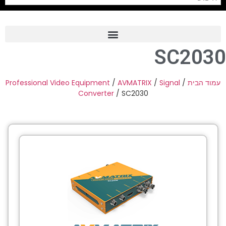
SC2030
Frame Grabber
Industrial Camera
Professional Video Equipment
/
AVMATRIX
/
Signal
/
עמוד הבית
Converter
/ SC2030
Professional Monitors
PTZ Confrence Camera
C-Mount Lenss
Professional Video Equipment
Visualizer
Fiber Optic
AV over IP